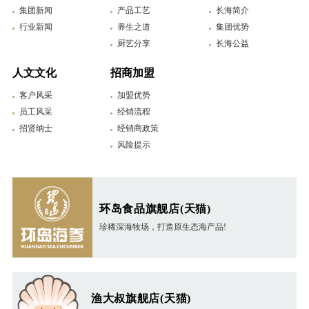
集团新闻
产品工艺
长海简介
行业新闻
养生之道
集团优势
厨艺分享
长海公益
人文文化
招商加盟
客户风采
加盟优势
员工风采
经销流程
招贤纳士
经销商政策
风险提示
环岛食品旗舰店(天猫)
珍稀深海牧场，打造原生态海产品!
渔大叔旗舰店(天猫)