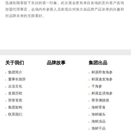
迅速给顾客留下良好的第一印象。此次展会更有来自各地的意向客户咨询
加盟代理事宜，会场内外参展人员表现出对渔大叔品牌产品浓厚的兴趣和
对品牌未来的无限看好。
关于我们
品牌故事
集团出品
集团简介
鲜蒸即食海参
董事长致辞
鲜蒸速发海参
企业文化
干海参
发展历程
鲜蒸盐渍海参
荣誉资质
尊享佛跳墙
集团架构
海鲜零食
联系我们
海鲜罐头
海鲜冻品
海鲜干品