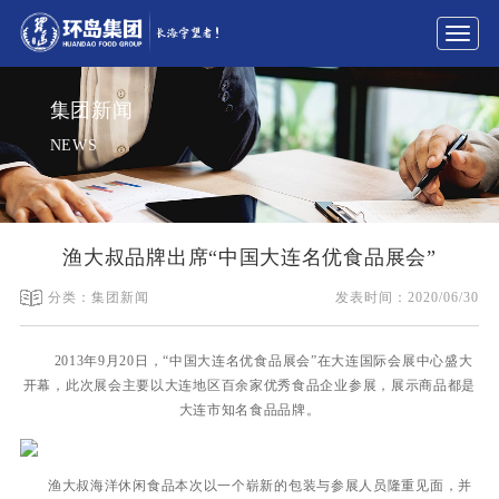
展
开
导
集团新闻
航
NEWS
渔大叔品牌出席“中国大连名优食品展会”
分类：集团新闻
发表时间：2020/06/30
2013年9月20日，“中国大连名优食品展会”在大连国际会展中心盛大
开幕，此次展会主要以大连地区百余家优秀食品企业参展，展示商品都是
大连市知名食品品牌。
渔大叔海洋休闲食品本次以一个崭新的包装与参展人员隆重见面，并