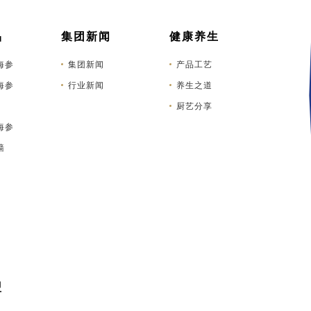
品
集团新闻
健康养生
海参
集团新闻
产品工艺
海参
行业新闻
养生之道
厨艺分享
海参
墙
盟