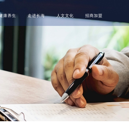
健康养生
走进长海
人文文化
招商加盟