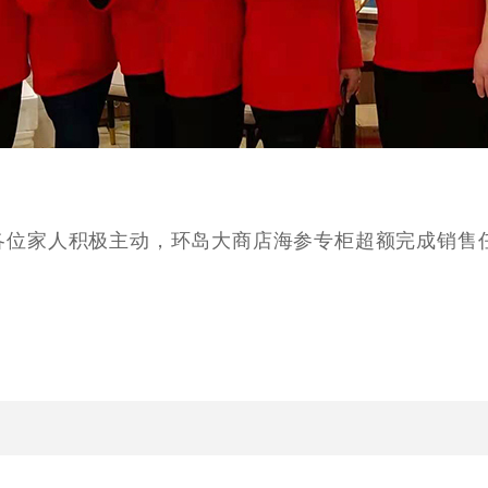
各位家人积极主动，环岛大商店海参专柜
超额完成销售