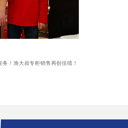
任务！
渔大叔专柜销售再创佳绩！