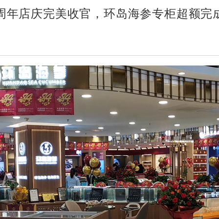
4周年店庆完美收官，环岛海参专柜超额完