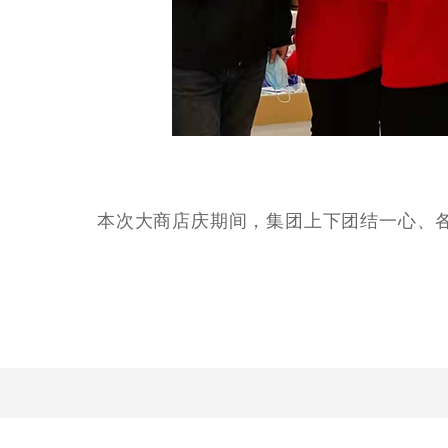
本次大商店庆期间，集团上下团结一心、