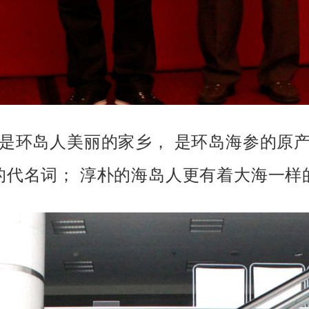
县是环岛人美丽的家乡， 是环岛海参的原
的代名词； 淳朴的海岛人更有着大海一样