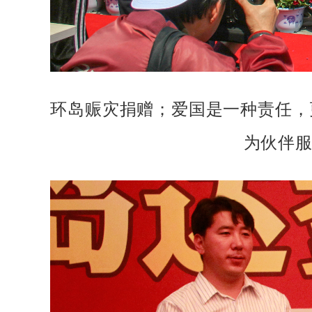
环岛赈灾捐赠；爱国是一种责任，
为伙伴