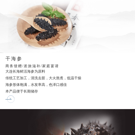
干海参
商务馈赠/差旅滋补/家庭宴请
大连长海鲜活海参为原料
传统工艺加工，清洗去脏，大火熬煮，低温干燥
海参形体饱满，水发率高，色泽口感佳
本产品便于长期储存