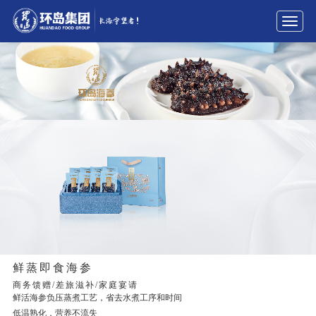
展
开
导
航
鲜蒸即食海参
商务馈赠/差旅滋补/家庭宴请
鲜活海参负压蒸煮工艺，省去水煮工序和时间
低温熟化，营养不流失