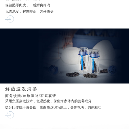
保留肥厚肉质，口感鲜爽弹润
无需泡发，解冻即食，方便快捷
鲜蒸速发海参
商务馈赠/差旅滋补/家庭宴请
采用负压蒸煮技术，低温熟化，保留海参体内的营养成分
盐分比传统干海参低，蛋白质达60%以上，参体饱满，肉刺粗壮