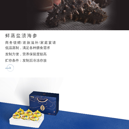
鲜蒸盐渍海参
商务馈赠/差旅滋补/家庭宴请
低温蒸制，满足各种膳食需求
发制方便，营养保留度较高
贮存条件：发制后冷冻存放