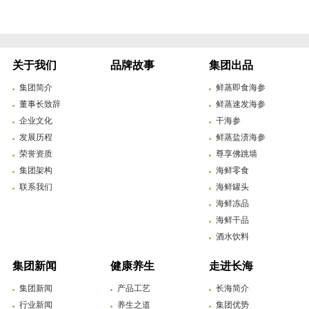
关于我们
品牌故事
集团出品
集团简介
鲜蒸即食海参
董事长致辞
鲜蒸速发海参
企业文化
干海参
发展历程
鲜蒸盐渍海参
荣誉资质
尊享佛跳墙
集团架构
海鲜零食
联系我们
海鲜罐头
海鲜冻品
海鲜干品
酒水饮料
集团新闻
健康养生
走进长海
集团新闻
产品工艺
长海简介
行业新闻
养生之道
集团优势